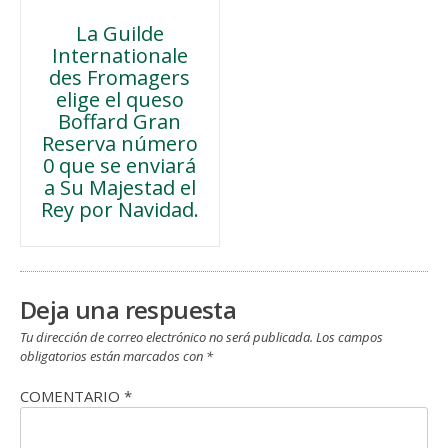
Navegación
La Guilde
Internationale
de
des Fromagers
elige el queso
entradas
Boffard Gran
Reserva número
0 que se enviará
a Su Majestad el
Rey por Navidad.
Deja una respuesta
Tu dirección de correo electrónico no será publicada.
Los campos
obligatorios están marcados con
*
COMENTARIO
*