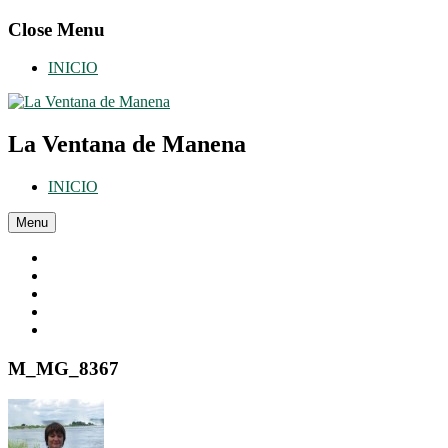
Skip
Close Menu
to
content
INICIO
La Ventana de Manena
INICIO
Menu
M_MG_8367