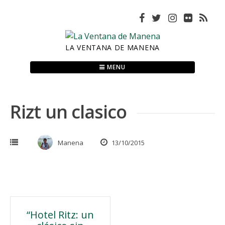
Skip
to
content
LA VENTANA DE MANENA
MENU
Rizt un clasico
Manena
13/10/2015
Navegación
“Hotel Ritz: un