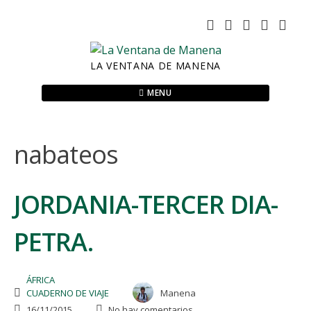
Skip
to
content
LA VENTANA DE MANENA
MENU
nabateos
JORDANIA-TERCER DIA-
PETRA.
ÁFRICA
CUADERNO DE VIAJE
Manena
16/11/2015
No hay comentarios