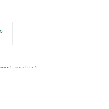
ío
orios están marcados con
*