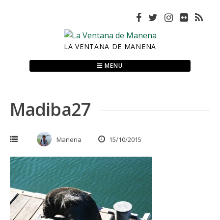
Skip
to
content
LA VENTANA DE MANENA
MENU
Madiba27
Manena
15/10/2015