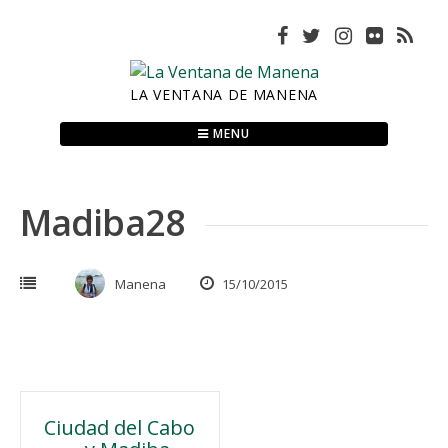
Skip
to
content
LA VENTANA DE MANENA
MENU
Madiba28
Manena
15/10/2015
Navegación
Ciudad del Cabo