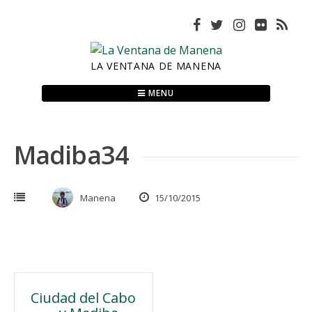
Skip
to
content
LA VENTANA DE MANENA
MENU
Madiba34
Manena
15/10/2015
Navegación
Ciudad del Cabo