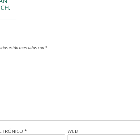
SAN
CH.
orios están marcados con
*
ECTRÓNICO
*
WEB