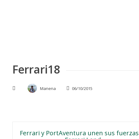
Skip
to
content
Ferrari18
Manena
06/10/2015
Navegación
Ferrari y PortAventura unen sus fuerzas