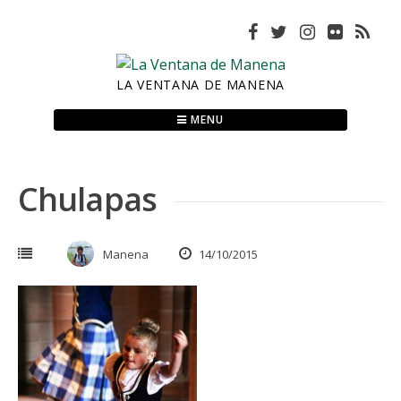
Skip
to
content
LA VENTANA DE MANENA
MENU
Chulapas
Manena
14/10/2015