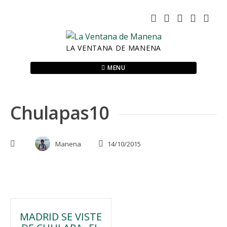
Skip
to
content
LA VENTANA DE MANENA
MENU
Chulapas10
Manena
14/10/2015
Navegación
MADRID SE VISTE