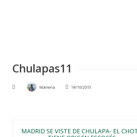
Skip
to
content
Chulapas11
Manena
14/10/2015
Navegación
MADRID SE VISTE DE CHULAPA- EL CHOT