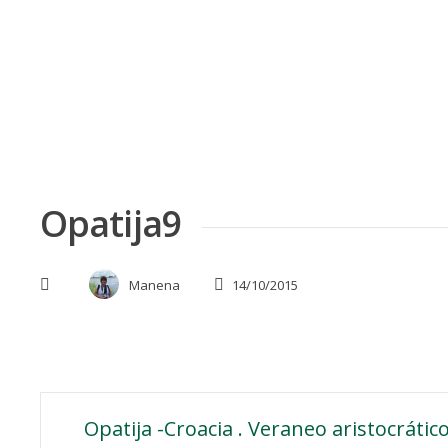
Skip
to
content
Opatija9
Manena
14/10/2015
Navegación
Opatija -Croacia . Veraneo aristocrático