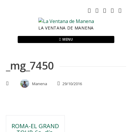
Skip
to
content
LA VENTANA DE MANENA
MENU
_mg_7450
Manena
29/10/2016
Navegación
ROMA-EL GRAND