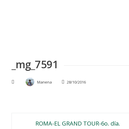
Skip
to
content
_mg_7591
Manena
28/10/2016
Navegación
ROMA-EL GRAND TOUR-6o. día.