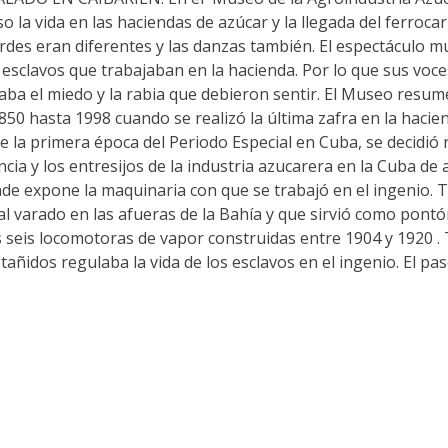
o la vida en las haciendas de azúcar y la llegada del ferrocar
rdes eran diferentes y las danzas también. El espectáculo mu
os esclavos que trabajaban en la hacienda. Por lo que sus voc
ba el miedo y la rabia que debieron sentir. El Museo resum
1850 hasta 1998 cuando se realizó la última zafra en la hacie
 la primera época del Periodo Especial en Cuba, se decidió re
a y los entresijos de la industria azucarera en la Cuba de 
e expone la maquinaria con que se trabajó en el ingenio. 
 varado en las afueras de la Bahía y que sirvió como pontó
 seis locomotoras de vapor construidas entre 1904 y 1920 
ñidos regulaba la vida de los esclavos en el ingenio. El pa