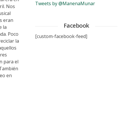
Tweets by @ManenaMunar
ril. Nos
sical
es eran
Facebook
e la
nda. Poco
[custom-facebook-feed]
ciclar la
aquellos
Tres
n para el
. También
seo en