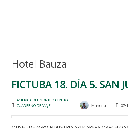
Skip
to
content
Hotel Bauza
FICTUBA 18. DÍA 5. SAN
AMÉRICA DEL NORTE Y CENTRAL
CUADERNO DE VIAJE
Manena
07/1
MUSEO DE AGROINDUSTRIA AZUCARERA MARCELO SALAD