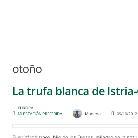
Skip
to
content
otoño
La trufa blanca de Istria
EUROPA
MI ESTACIÓN PREFERIDA
Manena
09/10/2012
Elixir afrodisíaco, hijo de los Dioses, milagro de la n