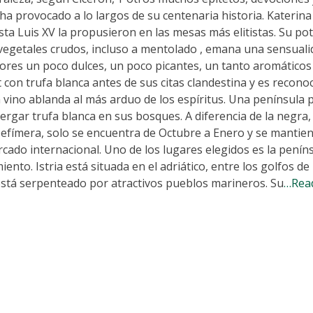
a provocado a lo largos de su centenaria historia. Katerina
hasta Luis XV la propusieron en las mesas más elitistas. Su po
 vegetales crudos, incluso a mentolado , emana una sensuali
bores un poco dulces, un poco picantes, un tanto aromáticos
con trufa blanca antes de sus citas clandestina y es recono
vino ablanda al más arduo de los espíritus. Una península pr
rgar trufa blanca en sus bosques. A diferencia de la negra, 
 efímera, solo se encuentra de Octubre a Enero y se mantien
cado internacional. Uno de los lugares elegidos es la penín
ento. Istria está situada en el adriático, entre los golfos de
 está serpenteado por atractivos pueblos marineros. Su
…Rea