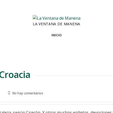
LA VENTANA DE MANENA
INICIO
-Croacia
No hay comentarios
aturaleza, según Cicerón, Y otros muchos epítetos, devociones 