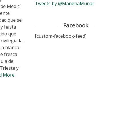
Tweets by @ManenaMunar
 de Medicí
tente
dad que se
Facebook
 y hasta
cido que
[custom-facebook-feed]
ivilegiada.
la blanca
e fresca
sula de
 Trieste y
d More