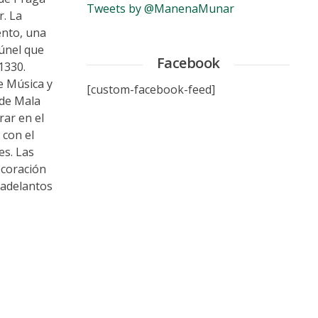
Tweets by @ManenaMunar
r. La
ento, una
túnel que
Facebook
1330.
e Música y
[custom-facebook-feed]
 de Mala
rar en el
 con el
es. Las
decoración
 adelantos