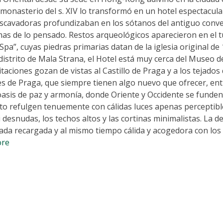
 monasterio del s. XIV lo transformó en un hotel espectacula
escavadoras profundizaban en los sótanos del antiguo conv
mas de lo pensado. Restos arqueológicos aparecieron en el 
pa”, cuyas piedras primarias datan de la iglesia original de 
distrito de Mala Strana, el Hotel está muy cerca del Museo d
taciones gozan de vistas al Castillo de Praga y a los tejados
es de Praga, que siempre tienen algo nuevo que ofrecer, ent
asis de paz y armonía, donde Oriente y Occidente se funden
to refulgen tenuemente con cálidas luces apenas perceptibl
si desnudas, los techos altos y las cortinas minimalistas. La 
da recargada y al mismo tiempo cálida y acogedora con los
ore