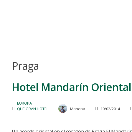
Skip
to
content
Praga
Hotel Mandarín Oriental
EUROPA
QUÉ GRAN HOTEL
Manena
10/02/2014
Un acorde oriental en el corazón de Praga El Mandarí