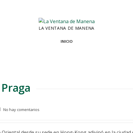
LA VENTANA DE MANENA
INICIO
 Praga
No hay comentarios
n Oriental desde su sede en Hong-Kong adivinó en la ciudad