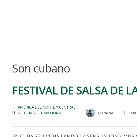
Skip
to
content
Son cubano
FESTIVAL DE SALSA DE L
AMÉRICA DEL NORTE Y CENTRAL
NOTICIAS ÚLTIMA HORA
Manena
09/0
EN CUBA SE VIVE BAILANDO. LA SENSUALIDAD, MUS