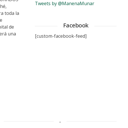
Tweets by @ManenaMunar
hé,
a toda la
se
Facebook
ital de
será una
[custom-facebook-feed]
.