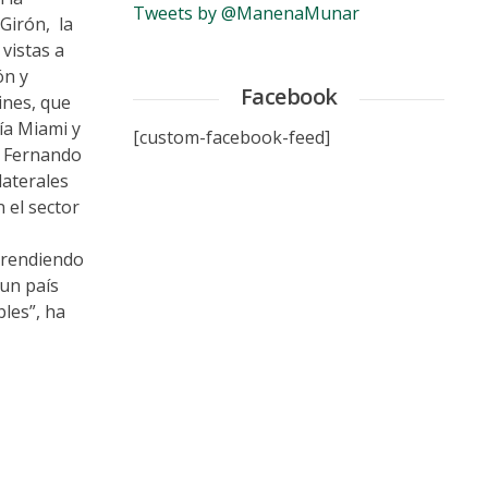
Tweets by @ManenaMunar
Girón, la
vistas a
ón y
Facebook
ines, que
ía Miami y
[custom-facebook-feed]
. Fernando
laterales
 el sector
rprendiendo
 un país
les”, ha