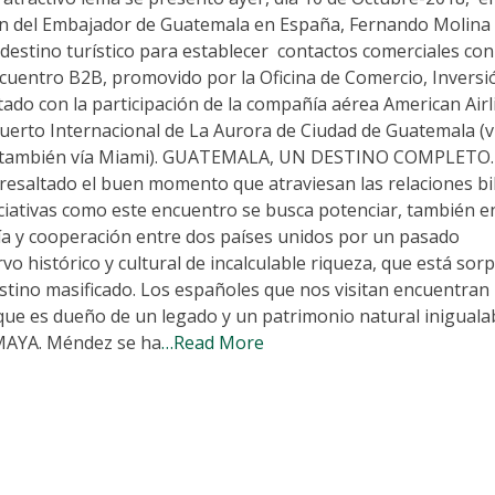
ón del Embajador de Guatemala en España, Fernando Molina 
destino turístico para establecer contactos comerciales con 
ncuentro B2B, promovido por la Oficina de Comercio, Inversi
do con la participación de la compañía aérea American Airl
uerto Internacional de La Aurora de Ciudad de Guatemala (v
na (también vía Miami). GUATEMALA, UN DESTINO COMPLETO
esaltado el buen momento que atraviesan las relaciones bi
iativas como este encuentro se busca potenciar, también en
onía y cooperación entre dos países unidos por un pasado
o histórico y cultural de incalculable riqueza, que está so
destino masificado. Los españoles que nos visitan encuentran
 que es dueño de un legado y un patrimonio natural inigualab
MAYA. Méndez se ha
…Read More