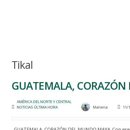
Skip
to
content
Tikal
GUATEMALA, CORAZÓN 
AMÉRICA DEL NORTE Y CENTRAL
NOTICIAS ÚLTIMA HORA
Manena
11/1
GUATEMALA, CORAZÓN DEL MUNDO MAYA. Con ese atrac