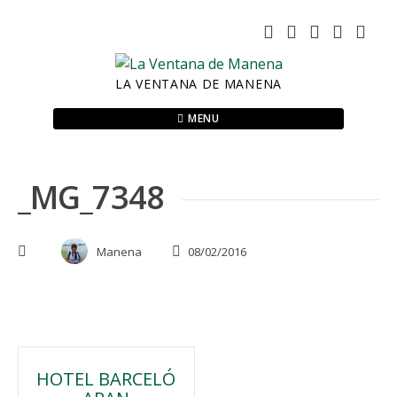
Skip
to
content
LA VENTANA DE MANENA
MENU
_MG_7348
Manena
08/02/2016
Navegación
HOTEL BARCELÓ