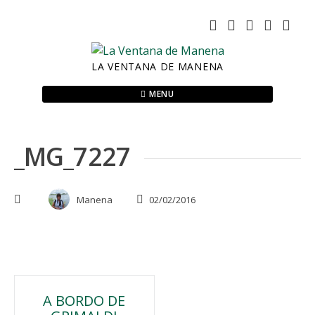
Skip
to
content
LA VENTANA DE MANENA
MENU
_MG_7227
Manena
02/02/2016
Navegación
A BORDO DE