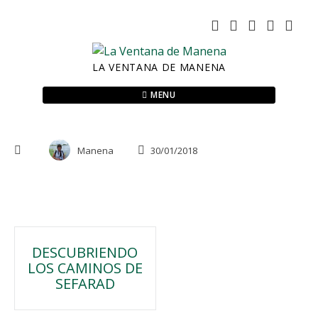
Skip
to
content
LA VENTANA DE MANENA
MENU
Manena
30/01/2018
Navegación
DESCUBRIENDO
LOS CAMINOS DE
de
SEFARAD
entradas