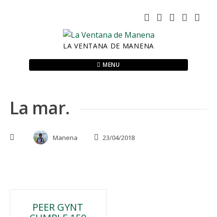
Skip
to
content
LA VENTANA DE MANENA
MENU
La mar.
Manena
23/04/2018
Navegación
PEER GYNT