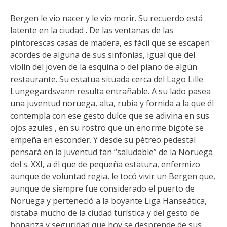
Bergen le vio nacer y le vio morir. Su recuerdo está
latente en la ciudad . De las ventanas de las
pintorescas casas de madera, es fácil que se escapen
acordes de alguna de sus sinfonías, igual que del
violín del joven de la esquina o del piano de algún
restaurante. Su estatua situada cerca del Lago Lille
Lungegardsvann resulta entrañable. A su lado pasea
una juventud noruega, alta, rubia y fornida a la que él
contempla con ese gesto dulce que se adivina en sus
ojos azules , en su rostro que un enorme bigote se
empeña en esconder. Y desde su pétreo pedestal
pensará en la juventud tan “saludable” de la Noruega
del s. XXI, a él que de pequeña estatura, enfermizo
aunque de voluntad regia, le tocó vivir un Bergen que,
aunque de siempre fue considerado el puerto de
Noruega y perteneció a la boyante Liga Hanseática,
distaba mucho de la ciudad turística y del gesto de
bonanza y seguridad que hoy se desprende de sus