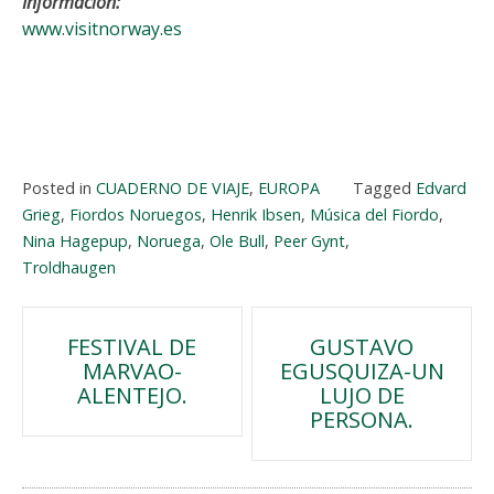
Información:
www.visitnorway.es
Posted in
CUADERNO DE VIAJE
,
EUROPA
Tagged
Edvard
Grieg
,
Fiordos Noruegos
,
Henrik Ibsen
,
Música del Fiordo
,
Nina Hagepup
,
Noruega
,
Ole Bull
,
Peer Gynt
,
Troldhaugen
Navegación
FESTIVAL DE
GUSTAVO
MARVAO-
EGUSQUIZA-UN
de
ALENTEJO.
LUJO DE
PERSONA.
entradas