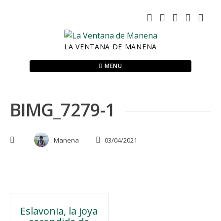
Skip
to
content
LA VENTANA DE MANENA
MENU
BIMG_7279-1
Manena
03/04/2021
Navegación
Eslavonia, la joya