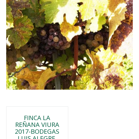
Navegación
FINCA LA
REÑANA VIURA
de
2017-BODEGAS
LUIS ALEGRE.