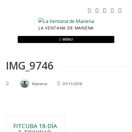
Skip
to
content
LA VENTANA DE MANENA
MENU
IMG_9746
Manena
07/11/2018
Navegación
FITCUBA 18-DÍA