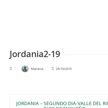
Skip
to
content
Jordania2-19
Manena
26/10/2015
Navegación
JORDANIA – SEGUNDO DIA-VALLE DEL RI