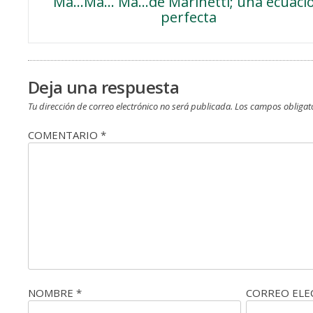
Ma…Ma… Ma…de Marinetti; una ecuaci
de
perfecta
entradas
Deja una respuesta
Tu dirección de correo electrónico no será publicada.
Los campos obligat
COMENTARIO
*
NOMBRE
*
CORREO EL