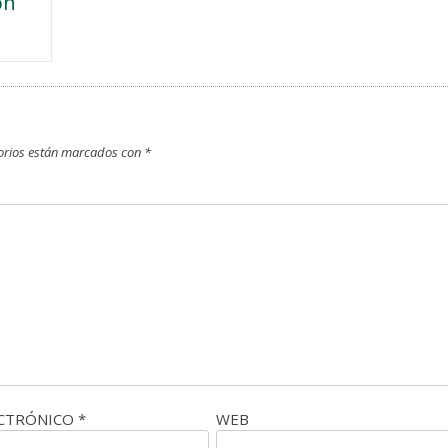
ón
orios están marcados con
*
ECTRÓNICO
*
WEB