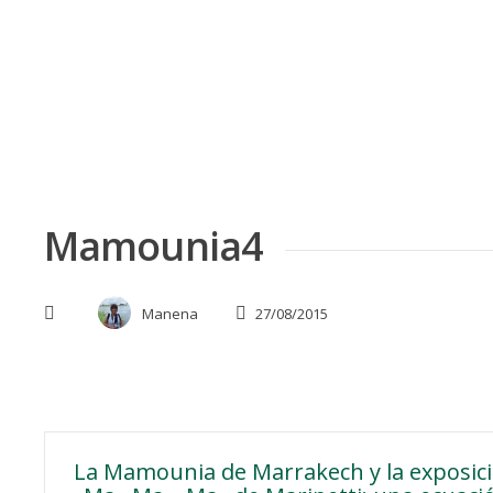
Skip
to
content
Mamounia4
Manena
27/08/2015
Navegación
La Mamounia de Marrakech y la exposic