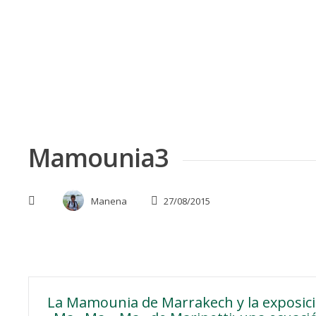
Skip
to
content
Mamounia3
Manena
27/08/2015
Navegación
La Mamounia de Marrakech y la exposic