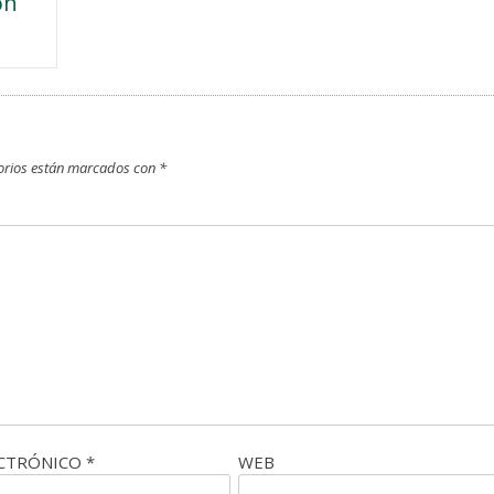
ón
orios están marcados con
*
ECTRÓNICO
*
WEB