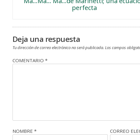
Ma…Ma… Ma…de Marinetti; una ecuaci
de
perfecta
entradas
Deja una respuesta
Tu dirección de correo electrónico no será publicada.
Los campos obligat
COMENTARIO
*
NOMBRE
*
CORREO EL