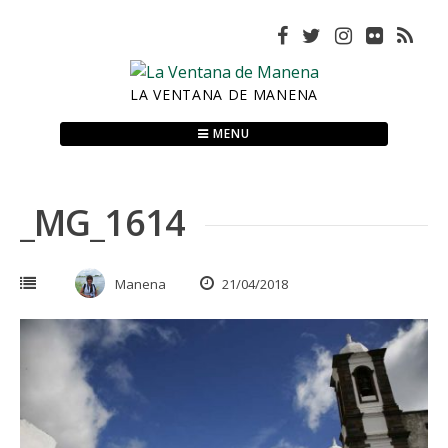
Skip
to
content
LA VENTANA DE MANENA
MENU
_MG_1614
Manena
21/04/2018