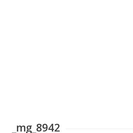
Skip
to
content
_mg_8942