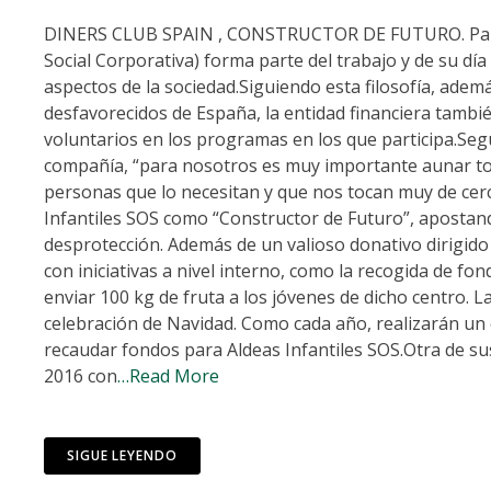
DINERS CLUB SPAIN , CONSTRUCTOR DE FUTURO. Para Di
Social Corporativa) forma parte del trabajo y de su día
aspectos de la sociedad.Siguiendo esta filosofía, ad
desfavorecidos de España, la entidad financiera tamb
voluntarios en los programas en los que participa.Seg
compañía, “para nosotros es muy importante aunar to
personas que lo necesitan y que nos tocan muy de cerc
Infantiles SOS como “Constructor de Futuro”, apostand
desprotección. Además de un valioso donativo dirigido
con iniciativas a nivel interno, como la recogida de fo
enviar 100 kg de fruta a los jóvenes de dicho centro. L
celebración de Navidad. Como cada año, realizarán un
recaudar fondos para Aldeas Infantiles SOS.Otra de su
2016 con
…Read More
SIGUE LEYENDO