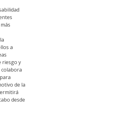
abilidad
rentes
s más
la
llos a
eas
 riesgo y
n colabora
 para
otivo de la
ermitirá
 cabo desde