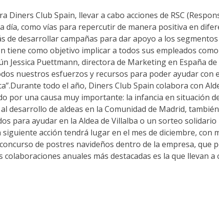
ners Club Spain, llevar a cabo acciones de RSC (Respons
 a día, como vías para repercutir de manera positiva en dife
emás de desarrollar campañas para dar apoyo a los segmento
ién tiene como objetivo implicar a todos sus empleados como
ún Jessica Puettmann, directora de Marketing en España de 
dos nuestros esfuerzos y recursos para poder ayudar con e
a”.Durante todo el año, Diners Club Spain colabora con Ald
o por una causa muy importante: la infancia en situación de
 al desarrollo de aldeas en la Comunidad de Madrid, tambié
ndos para ayudar en la Aldea de Villalba o un sorteo solidario
a siguiente acción tendrá lugar en el mes de diciembre, con m
 concurso de postres navideños dentro de la empresa, que p
s colaboraciones anuales más destacadas es la que llevan a