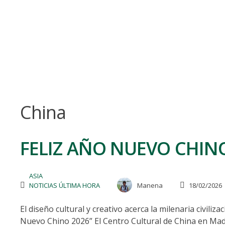
Skip
to
content
China
FELIZ AÑO NUEVO CHIN
ASIA
NOTICIAS ÚLTIMA HORA
Manena
18/02/2026
El diseño cultural y creativo acerca la milenaria civili
Nuevo Chino 2026” El Centro Cultural de China en Mad