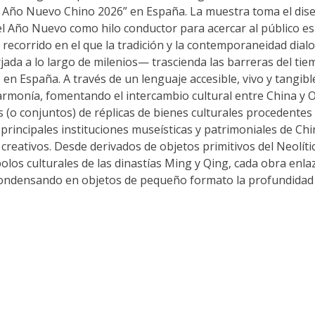
iz Año Nuevo Chino 2026” en España. La muestra toma el dise
del Año Nuevo como hilo conductor para acercar al público es
n recorrido en el que la tradición y la contemporaneidad dial
ada a lo largo de milenios— trascienda las barreras del tie
 en España. A través de un lenguaje accesible, vivo y tangible
 armonía, fomentando el intercambio cultural entre China y O
 (o conjuntos) de réplicas de bienes culturales procedentes 
rincipales instituciones museísticas y patrimoniales de Chi
 creativos. Desde derivados de objetos primitivos del Neolíti
os culturales de las dinastías Ming y Qing, cada obra enla
a, condensando en objetos de pequeño formato la profundidad 