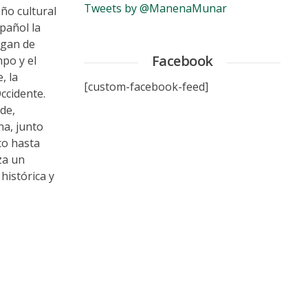
Tweets by @ManenaMunar
ño cultural
pañol la
ogan de
Facebook
mpo y el
, la
[custom-facebook-feed]
ccidente.
de,
na, junto
co hasta
za un
histórica y