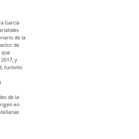
a García
ariátides
nario de la
rector de
n que
 2017, y
d, turismo
a
es de la
origen en
stellanas