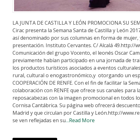
LA JUNTA DE CASTILLA Y LEÓN PROMOCIONA SU SEMANA
Cirac presenta la Semana Santa de Castilla y León 2017 
así denominado por sus columnas en forma de mujer, y 
presentación. Instituto Cervantes. C/ Alcalá 49.http:
Comunicación del grupo Vocento, el leonés Oscar Campi
previamente habían participado en una jornada de tr
los productos turísticos asociados a eventos culturale
rural, cultural o enogastronómico,y otorgando un espec
COOPERACIÓN DE RENFE. Con el fin de facilitar la Seman
colaboración con RENFE que ofrece sus canales para la
reposacabezas con la imagen promocional en todos los
Cornisa Cantábrica. Su página web ofrecerá descuento
Madrid y que circulan por Castilla y León.http://www.
se ven reflejadas en su
…Read More