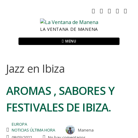
Skip
to
content
LA VENTANA DE MANENA
MENU
Jazz en Ibiza
AROMAS , SABORES Y
FESTIVALES DE IBIZA.
EUROPA
NOTICIAS ÚLTIMA HORA
Manena
08/03/2022
No hay comentarios