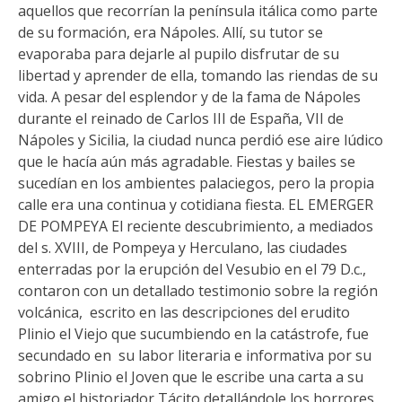
aquellos que recorrían la península itálica como parte
de su formación, era Nápoles. Allí, su tutor se
evaporaba para dejarle al pupilo disfrutar de su
libertad y aprender de ella, tomando las riendas de su
vida. A pesar del esplendor y de la fama de Nápoles
durante el reinado de Carlos III de España, VII de
Nápoles y Sicilia, la ciudad nunca perdió ese aire lúdico
que le hacía aún más agradable. Fiestas y bailes se
sucedían en los ambientes palaciegos, pero la propia
calle era una continua y cotidiana fiesta. EL EMERGER
DE POMPEYA El reciente descubrimiento, a mediados
del s. XVIII, de Pompeya y Herculano, las ciudades
enterradas por la erupción del Vesubio en el 79 D.c.,
contaron con un detallado testimonio sobre la región
volcánica, escrito en las descripciones del erudito
Plinio el Viejo que sucumbiendo en la catástrofe, fue
secundado en su labor literaria e informativa por su
sobrino Plinio el Joven que le escribe una carta a su
amigo el historiador Tácito detallándole los horrores