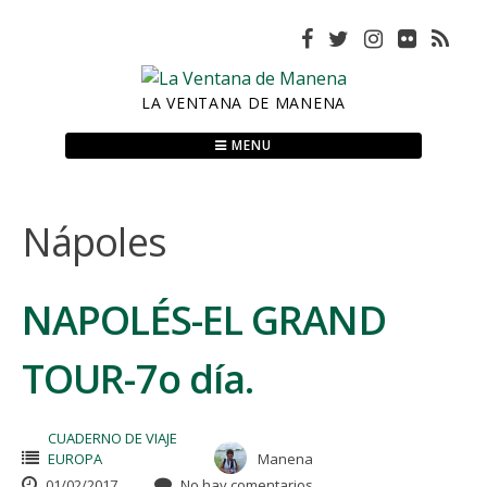
Skip
to
content
LA VENTANA DE MANENA
MENU
Nápoles
NAPOLÉS-EL GRAND
TOUR-7o día.
CUADERNO DE VIAJE
EUROPA
Manena
01/02/2017
No hay comentarios