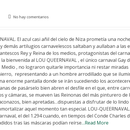
No hay comentarios
AL. El azul casi añil del cielo de Niza prometía una noch
… y demás artilugios carnavelescos saltaban y aullaban a las e
antescos Rey y Reina de los medios, protagonistas del carna
 la bienvenida al LOU QUEERNAVAL , el único carnaval Gay de
l Medio , no lograron quitarle importancia ni restar miradas 
hierro, representando a un hombre arrodillado que se ilumi
una enorme pantalla donde se irán sucediendo los acontecere
anas de pasárselo bien abren el desfile en el que, entre car
icos y cámaras, se mueven las Reinonas del más pinturero de 
 taconazos, bien apretadas…dispuestas a disfrutar de lo lindo 
a inmortalizar aquel momento tan especial. LOU-QUEERNAVA
rnaval, el del 1.294 cuando, en tiempos del Conde Charles d
didos tras las máscaras podían reírse
…Read More