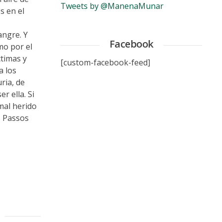
Tweets by @ManenaMunar
s en el
angre. Y
Facebook
mo por el
ctimas y
[custom-facebook-feed]
a los
ria, de
r ella. Si
 mal herido
s Passos