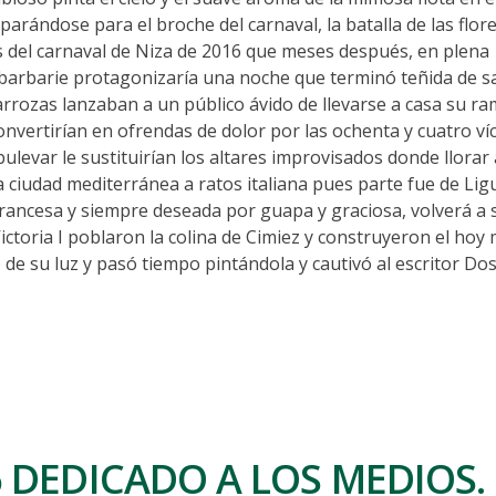
rándose para el broche del carnaval, la batalla de las flore
as del carnaval de Niza de 2016 que meses después, en plena
a barbarie protagonizaría una noche que terminó teñida de s
arrozas lanzaban a un público ávido de llevarse a casa su ra
convertirían en ofrendas de dolor por las ochenta y cuatro ví
 bulevar le sustituirían los altares improvisados donde llorar 
iudad mediterránea a ratos italiana pues parte fue de Ligu
rancesa y siempre deseada por guapa y graciosa, volverá a se
Victoria I poblaron la colina de Cimiez y construyeron el hoy
de su luz y pasó tiempo pintándola y cautivó al escritor Do
 DEDICADO A LOS MEDIOS.