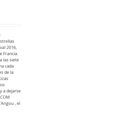
e
strellas
val 2016,
 Francia.
a las siete
na cada
s de la
rozas
los
y a dejarse
L.COM
´Angou , el