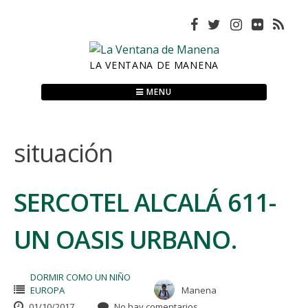
Skip
to
content
LA VENTANA DE MANENA
MENU
situación
SERCOTEL ALCALÁ 611-
UN OASIS URBANO.
DORMIR COMO UN NIÑO
EUROPA
Manena
01/10/2017
No hay comentarios