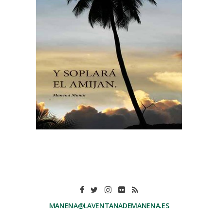
MANENA@LAVENTANADEMANENA.ES