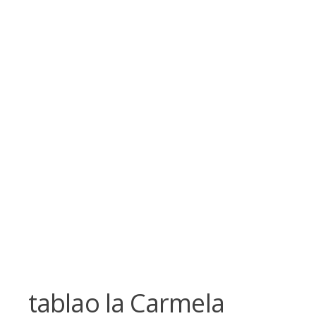
Skip
to
content
tablao la Carmela