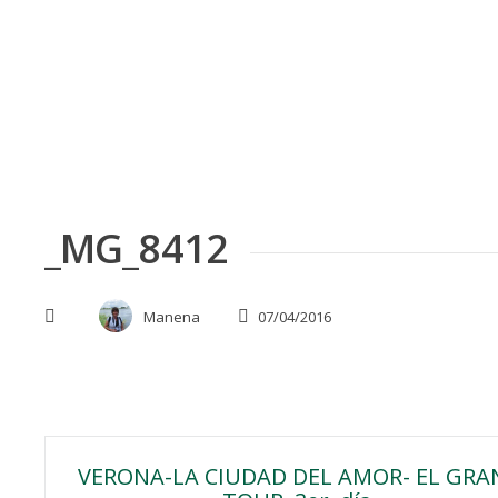
Skip
to
content
_MG_8412
Manena
07/04/2016
Navegación
VERONA-LA CIUDAD DEL AMOR- EL GRA