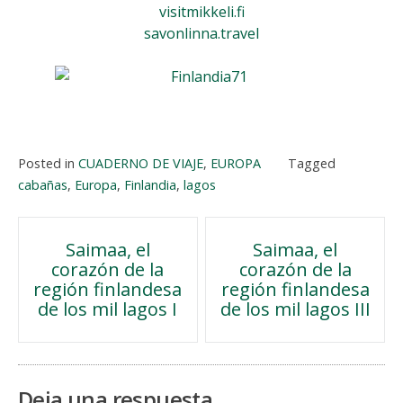
visitmikkeli.fi
savonlinna.travel
Posted in
CUADERNO DE VIAJE
,
EUROPA
Tagged
cabañas
,
Europa
,
Finlandia
,
lagos
Navegación
Saimaa, el
Saimaa, el
corazón de la
corazón de la
de
región finlandesa
región finlandesa
de los mil lagos I
de los mil lagos III
entradas
Deja una respuesta