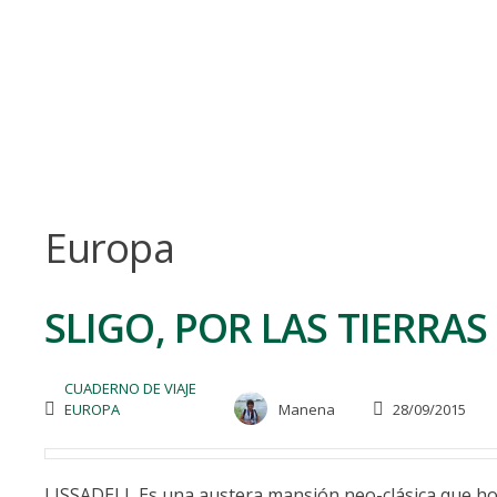
Skip
to
content
Europa
SLIGO, POR LAS TIERRAS 
CUADERNO DE VIAJE
EUROPA
Manena
28/09/2015
LISSADELL Es una austera mansión neo-clásica que hoy 