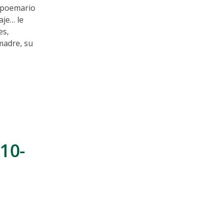
l poemario
aje… le
es,
 madre, su
10-