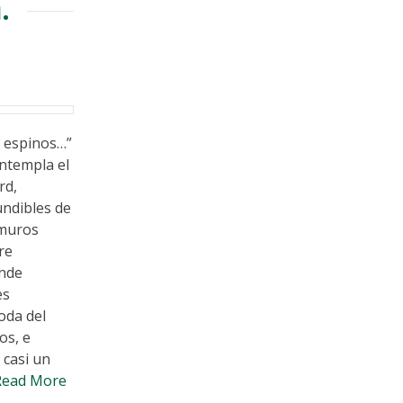
.
 y espinos…”
ontempla el
rd,
undibles de
 muros
re
onde
es
oda del
os, e
 casi un
ead More