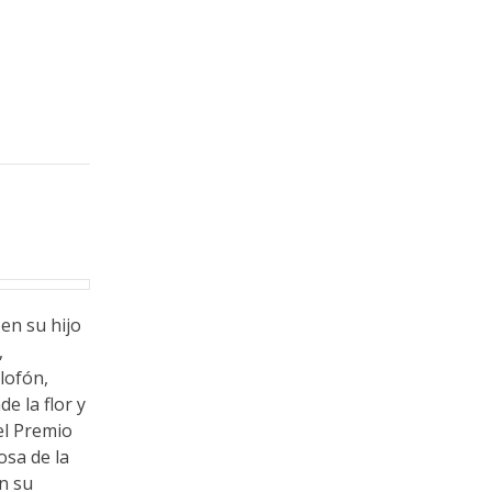
n su hijo
,
lofón,
e la flor y
el Premio
osa de la
n su