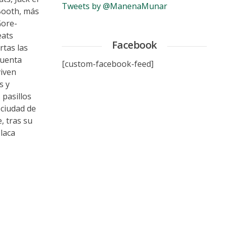
Tweets by @ManenaMunar
Booth, más
Gore-
eats
Facebook
rtas las
cuenta
[custom-facebook-feed]
viven
s y
 pasillos
 ciudad de
, tras su
laca