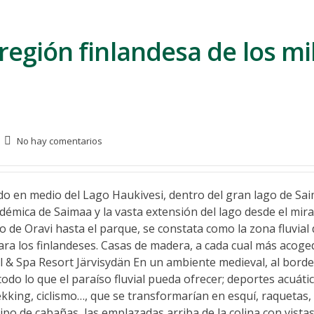
región finlandesa de los mi
No hay comentarios
o en medio del Lago Haukivesi, dentro del gran lago de Sai
démica de Saimaa y la vasta extensión del lago desde el mira
 de Oravi hasta el parque, se constata como la zona fluvial
para los finlandeses. Casas de madera, a cada cual más acoge
l & Spa Resort Järvisydän En un ambiente medieval, al borde 
odo lo que el paraíso fluvial pueda ofrecer; deportes acuáti
rekking, ciclismo…, que se transformarían en esquí, raquetas,
ipo de cabañas, las emplazadas arriba de la colina con vistas