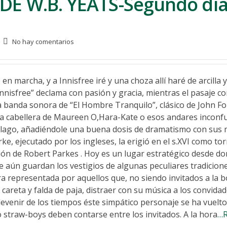
DE W.B. YEATS-Segundo día
No hay comentarios
en marcha, y a Innisfree iré y una choza allí haré de arcilla
nnisfree” declama con pasión y gracia, mientras el pasaje c
 la banda sonora de “El Hombre Tranquilo”, clásico de John Fo
za cabellera de Maureen O,Hara-Kate o esos andares inconf
l lago, añadiéndole una buena dosis de dramatismo con sus
ke, ejecutado por los ingleses, la erigió en el s.XVI como tor
ación de Robert Parkes . Hoy es un lugar estratégico desde d
e aún guardan los vestigios de algunas peculiares tradicion
ra representada por aquellos que, no siendo invitados a la b
 careta y falda de paja, distraer con su música a los convidad
devenir de los tiempos éste simpático personaje se ha vuelto
 straw-boys deben contarse entre los invitados. A la hora
…R