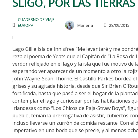
SLIGO, POR LAS TIERRAS 
CUADERNO DE VIAJE
EUROPA
Manena
28/09/2015
Lago Gill e Isla de Innisfree “Me levantaré y me pondré 
reza el poema de Yeats que el Capitán de “La Rosa de I
verdor reflejado en el lago y la isla que fue motivo de
esperando ver aparecer de un momento a otro la roji
John Wayne-Sean Thorne. El Castillo Parkes bordea e
grises y su agitada historia, desde que Sir Brien O´Rour
fortificada, hasta que pasó a ser el hogar de la plant
contemplar el lago y curiosear por las habitaciones qu
irlandesas como “Los Chicos de Paja-Straw Boys”, figu
pueblo, tenían la prerrogativa de asistir, cubiertos con
incluso llevarse un zurrón de comida restante. Con el 
imperativo en una boda que se precie, y al menos ocho