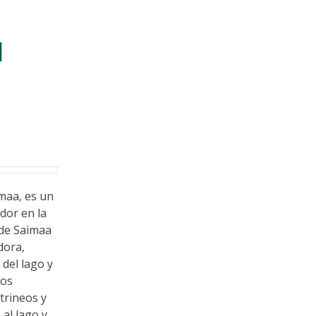
l
maa, es un
dor en la
 de Saimaa
dora,
del lago y
cos
 trineos y
 al lago y