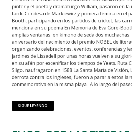
pintor y el poeta y dramaturgo William, pasaron en l
tarde Condesa de Markiewicz y primera fémina en el p
Booth, participando en los partidos de cricket, las car
menciona en su poema En Memoria de Eva Gore-Booth y C
amplias ventanas, en kimono de seda dos muchachas, 
aniversario del nacimiento del premio NOBEL de literatu
organizando celebraciones, eventos, conferencias y lec
jardines de Lissadell por unas horas vuelven a su glo
en su afán por escenificar los tiempos de Yeats. Ruta Co
Sligo, naufragaron en 1588 La Santa María de Visión, La
derrota contra los ingleses, fueron a parar a estos l
conmemorativa en la misma playa. A lo largo del pase
SIGUE LEYENDO