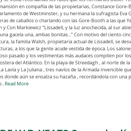
a mansión en compañía de las propietarias, Constance Gore-
arlamento de Westminster, y su hermana la sufragista Eva 
reras de caballos o charlando con las Gore-Booth a las que Y
on Markiewicz “Lissadell, y la luz anochecida, al sur abie
una gacela una, ambas bonitas…” Con motivo del ciento cin
ra, la familia Walsh, propietaria actual de Lissadell, se des
turas, a los que la gente acude vestida de época. Los salone
rioso pasado y los vestimentas más audaces compiten por los
stera del Atlántico. En la playa de Streedagh , al norte de la
 Lavía y La Juliana , tres navíos de la Armada Invencible que
ares donde aún se ensalza su hazaña , recordándola con una p
o
…Read More