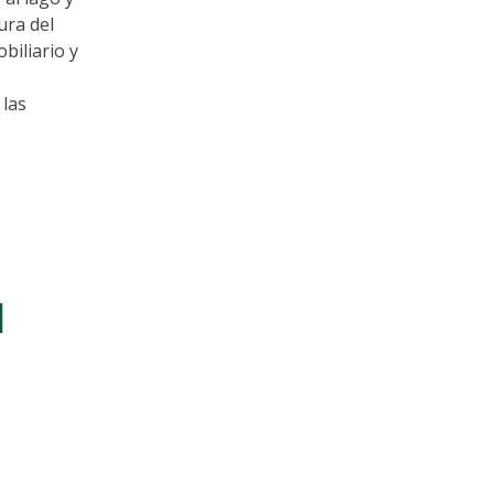
ura del
biliario y
 las
l