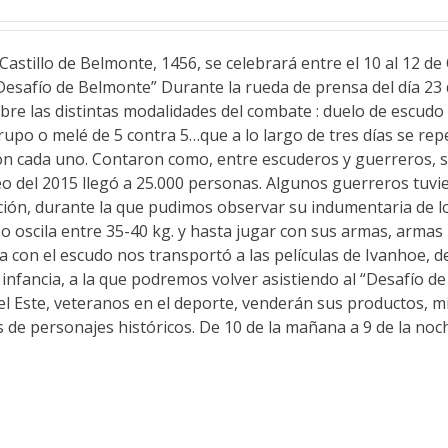
stillo de Belmonte, 1456, se celebrará entre el 10 al 12 de
Desafío de Belmonte” Durante la rueda de prensa del día 23
re las distintas modalidades del combate : duelo de escudo
upo o melé de 5 contra 5…que a lo largo de tres días se rep
n cada uno. Contaron como, entre escuderos y guerreros, 
eo del 2015 llegó a 25.000 personas. Algunos guerreros tuvi
ción, durante la que pudimos observar su indumentaria de lo
so oscila entre 35-40 kg. y hasta jugar con sus armas, armas 
ada con el escudo nos transportó a las películas de Ivanhoe, d
infancia, a la que podremos volver asistiendo al “Desafío d
el Este, veteranos en el deporte, venderán sus productos, m
as de personajes históricos. De 10 de la mañana a 9 de la no