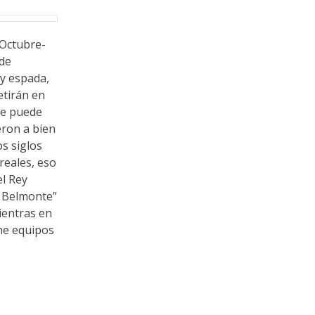
 Octubre-
 de
 y espada,
etirán en
se puede
eron a bien
s siglos
reales, eso
el Rey
e Belmonte”
ientras en
che equipos