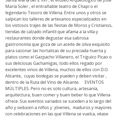
Santa María del s. XVI , el Museo Arqueológico de José
María Soler , el entrañable teatro de Chapí o el
legendario Tesoro de Villena. Entre unos y otros se
salpican los talleres de artesanos especializados en
los vistosos trajes de las fiestas de Moros y Cristianos,
tiendas de calzado infantil que afama a la villa y
restaurantes donde degustar esa sabrosa
gastronomía que goza de un aceite de oliva exquisito
para sazonar las hortalizas de su preciada huerta y
platos como el Gazpacho Villanero, el Triguico Picao o
sus deliciosas Gachamigas, todo ellos regado por
excelentes vinos de Villena, muchos de ellos con D.O.
Alicante, cuyas bodegas se pueden y deben visitar ,
dentro de la Ruta del Vino de Alicante. EVENTOS
MÚLTIPLES. Pero no es solo cultura, artesanía,
arquitectura, buen comer y buen beber lo que Villena
ofrece. Sus eventos variados se suceden a lo largo del
año y seducen a niños y jóvenes, maduros y mayores
con celebraciones en las que Villena se vuelca, véase