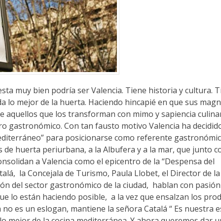
sta muy bien podría ser Valencia. Tiene historia y cultura. 
da lo mejor de la huerta. Haciendo hincapié en que sus magn
de aquellos que los transforman con mimo y sapiencia culina
ntro gastronómico. Con tan fausto motivo Valencia ha decidi
Mediterráneo” para posicionarse como referente gastronómic
s de huerta periurbana, a la Albufera y a la mar, que junto 
consolidan a Valencia como el epicentro de la “Despensa del
talá, la Concejala de Turismo, Paula Llobet, el Director de l
ión del sector gastronómico de la ciudad, hablan con pasión
ue lo están haciendo posible, a la vez que ensalzan los pro
 no es un eslogan, mantiene la señora Catalá “ Es nuestra e
e lo mejor de la cocina mediterránea. Y ahora queremos dar 