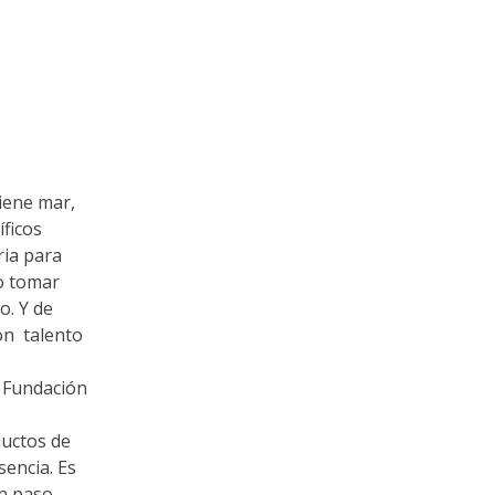
Tiene mar,
íficos
ria para
do tomar
o. Y de
con talento
a Fundación
ductos de
sencia. Es
un paso