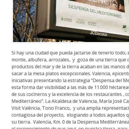
Si hay una ciudad que pueda jactarse de tenerlo todo, e
monte, albufera, arrozales, y goza de una tierra que 
productos del mar y de la tierra acaban en las manos 
sacar a la mesa platos excepcionales. Valencia, epice
iniciativas presentando la estrategia “Despensa del 
esta forma dar visibilidad a las más de 11.000 héctarea
de sus cocineros y la excelencia de los restaurantes , 
Mediterráneo”. La Alcaldesa de Valencia, María José Ca
Visit València, Tono Franco, y una amplia representac
contagiosa del proyecto, elogiando a todos aquellos q
su tierra. Valencia, Km. 0 de la Despensa Mediterránea
el reconocimiento de que aquí, en nuestra tierra, nac