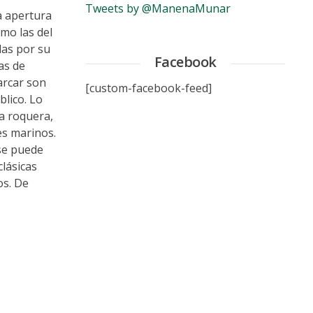
Tweets by @ManenaMunar
a apertura
mo las del
das por su
Facebook
as de
parcar son
[custom-facebook-feed]
lico. Lo
a roquera,
es marinos.
 se puede
clásicas
os. De