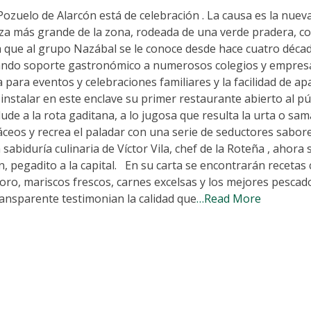
Pozuelo de Alarcón está de celebración . La causa es la nuev
za más grande de la zona, rodeada de una verde pradera, co
a que al grupo Nazábal se le conoce desde hace cuatro déca
, dando soporte gastronómico a numerosos colegios y empres
a para eventos y celebraciones familiares y la facilidad de a
stalar en este enclave su primer restaurante abierto al púb
e a la rota gaditana, a lo jugosa que resulta la urta o sam
ceos y recrea el paladar con una serie de seductores sabor
a sabiduría culinaria de Víctor Vila, chef de la Roteña , ahora
 pegadito a la capital. En su carta se encontrarán recetas 
toro, mariscos frescos, carnes excelsas y los mejores pescad
ansparente testimonian la calidad que
…Read More