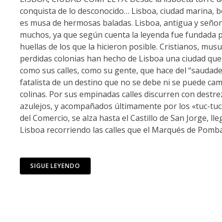
conquista de lo desconocido… Lisboa, ciudad marina, b
es musa de hermosas baladas. Lisboa, antigua y señoria
muchos, ya que según cuenta la leyenda fue fundada po
huellas de los que la hicieron posible. Cristianos, mus
perdidas colonias han hecho de Lisboa una ciudad que r
como sus calles, como su gente, que hace del “saudade
fatalista de un destino que no se debe ni se puede cam
colinas. Por sus empinadas calles discurren con destr
azulejos, y acompañados últimamente por los «tuc-tucs! 
del Comercio, se alza hasta el Castillo de San Jorge, lle
Lisboa recorriendo las calles que el Marqués de Pomb
SIGUE LEYENDO