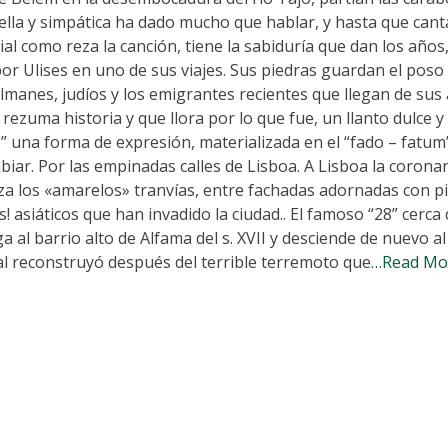
ella y simpática ha dado mucho que hablar, y hasta que cant
l como reza la canción, tiene la sabiduría que dan los años,
r Ulises en uno de sus viajes. Sus piedras guardan el poso 
ulmanes, judíos y los emigrantes recientes que llegan de sus
ezuma historia y que llora por lo que fue, un llanto dulce 
” una forma de expresión, materializada en el “fado – fatum
biar. Por las empinadas calles de Lisboa. A Lisboa la coronan
eza los «amarelos» tranvías, entre fachadas adornadas con p
asiáticos que han invadido la ciudad.. El famoso “28” cerca 
ga al barrio alto de Alfama del s. XVII y desciende de nuevo a
al reconstruyó después del terrible terremoto que
…Read Mo