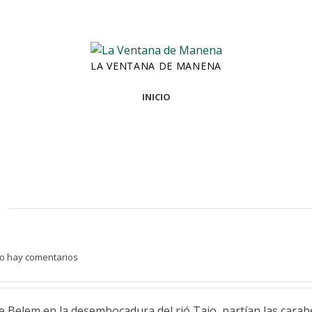
LA VENTANA DE MANENA
INICIO
o hay comentarios
Belem en la desembocadura del rió Tajo, partían las carabe