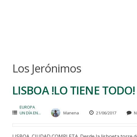
Skip
to
content
Los Jerónimos
LISBOA !LO TIENE TODO!
EUROPA
UN DÍA EN...
Manena
21/06/2017
N
LISBOA, CIUDAD COMPLETA. Desde la lisboeta torre de 