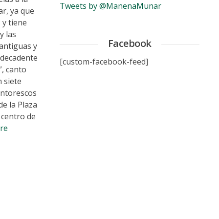
Tweets by @ManenaMunar
ar, ya que
 y tiene
y las
Facebook
 antiguas y
y decadente
[custom-facebook-feed]
”, canto
 siete
intorescos
de la Plaza
l centro de
re