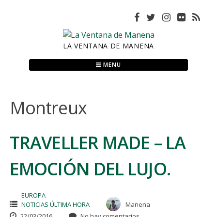
Skip
to
content
LA VENTANA DE MANENA
MENU
Montreux
TRAVELLER MADE – LA
EMOCIÓN DEL LUJO.
EUROPA
NOTICIAS ÚLTIMA HORA
Manena
22/03/2016
No hay comentarios